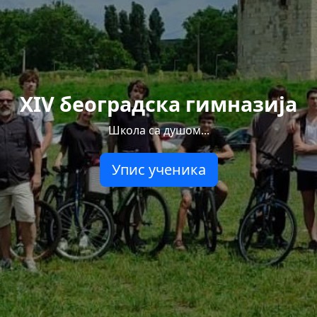
XIV београдска гимназија
Школа са душом...
Упис ученика