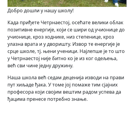
Добро дошли у нашу школу!
Када приђете Четрнаестој, осећате велики облак
позитивне енергије, који се шири од учионице до
учионице, кроз ходнике, низ степенице, кроз
улазна врата и у дворишту. Извор те енергије је
срце школе, тј. њени ученици. Најлепше је то што
у Четрнаестој није битно ко је из ког одељења,
већ сви чине једну дружину.
Наша школа већ седам деценија изводи на прави
пут хиљаде ђака. У томе јој помаже тим сјајних
професора који својим вештим радом успева да
ђацима пренесе потребно знање.
            Ако тражите знање – добићете га

            ако тражите пријатељство – овде ћете га н
            ако желите забаву – посетите нас за време