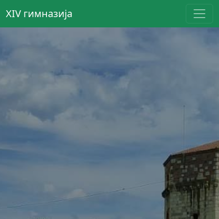
XIV гимназија